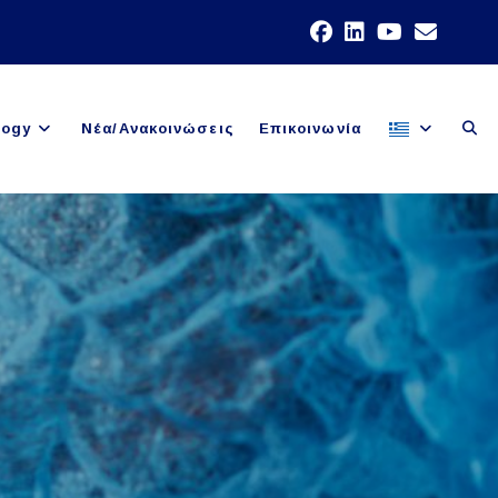
Togg
logy
Νέα/Ανακοινώσεις
Επικοινωνία
webs
sear