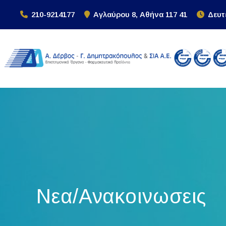
Skip
210-9214177
Αγλαύρου 8, Αθήνα 117 41
Δευτ
to
content
Νεα/Ανακοινωσεις